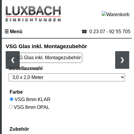
Startseite
☎
0 23 07 - 92 55 705
☰ Menü
Terrassenüberdachung
Holz
VSG Glas inkl. Montagezubehör
Terrassendach
❮
❯
Alu
Modellauswahl
Terrassendach
Solar
Terrassendach
Farbe
VSG 8mm KLAR
Wintergarten
VSG 8mm OPAL
Holz
Carport
Zubehör
Alu