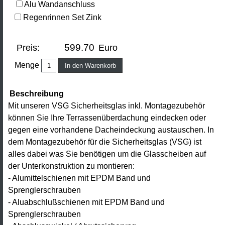
Alu Wandanschluss
Carport
Regenrinnen Set Zink
Solar
Carport
Preis:
Euro
Glasschiebewand
Menge
Vordach
Beschreibung
Vorbau
Mit unseren VSG Sicherheitsglas inkl. Montagezubehör
können Sie Ihre Terrassenüberdachung eindecken oder
Stegplatten
gegen eine vorhandene Dacheindeckung austauschen. In
/
dem Montagezubehör für die Sicherheitsglas (VSG) ist
Glas
alles dabei was Sie benötigen um die Glasscheiben auf
der Unterkonstruktion zu montieren:
Holz
- Alumittelschienen mit EPDM Band und
/
Sprenglerschrauben
Alu
- Aluabschlußschienen mit EPDM Band und
Zubehör
Sprenglerschrauben